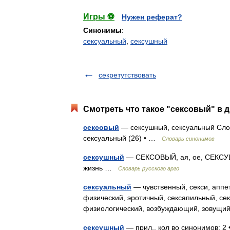
Игры ⚽
Нужен реферат?
Синонимы
:
сексуальный
,
сексушный
секретутствовать
Смотреть что такое "сексовый" в д
сексовый
— сексушный, сексуальный Слова
сексуальный (26) • …
Словарь синонимов
сексушный
— СЕКСОВЫЙ, ая, ое, СЕКСУШН
жизнь …
Словарь русского арго
сексуальный
— чувственный, секси, аппе
физический, эротичный, сексапильный, сек
физиологический, возбуждающий, зовущи
сексушный
— прил., кол во синонимов: 2 