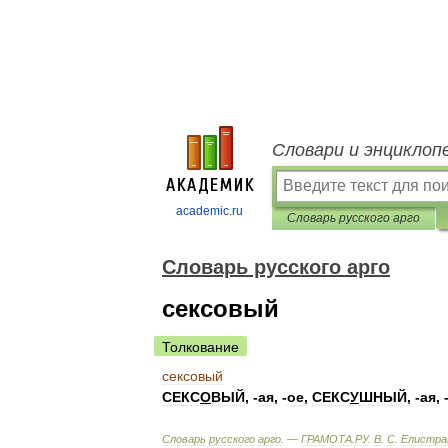
Словари и энциклоп
academic.ru
Словарь русского арго
Словарь русского арго
сексовый
Толкование
сексовый
СЕКС
О
ВЫЙ
, -
ая
, -
ое
,
СЕКС
У
ШНЫЙ
, -
ая
, 
Словарь
русского
арго
. —
ГРАМОТА
.
РУ
.
В
.
С
.
Елистра