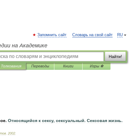
Запомнить сайт
Словарь на свой сайт
RU
едии на Академике
Найти!
Толкования
Переводы
Книги
Игры ⚽
-
ое
.
Относящийся
к
сексу
,
сексуальный
.
Сексовая
жизнь
.
тов
.
2002
.